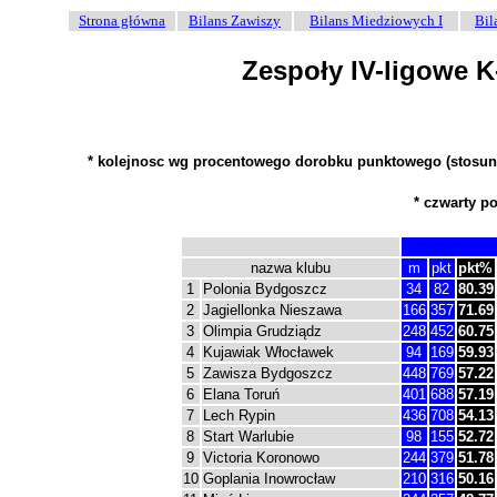
Strona główna
Bilans Zawiszy
Bilans Miedziowych I
Bil
Zespoły IV-ligowe 
* kolejnosc wg procentowego dorobku punktowego (stosun
* czwarty p
nazwa klubu
m
pkt
pkt%
1
Polonia Bydgoszcz
34
82
80.39
2
Jagiellonka Nieszawa
166
357
71.69
3
Olimpia Grudziądz
248
452
60.75
4
Kujawiak Włocławek
94
169
59.93
5
Zawisza Bydgoszcz
448
769
57.22
6
Elana Toruń
401
688
57.19
7
Lech Rypin
436
708
54.13
8
Start Warlubie
98
155
52.72
9
Victoria Koronowo
244
379
51.78
10
Goplania Inowrocław
210
316
50.16