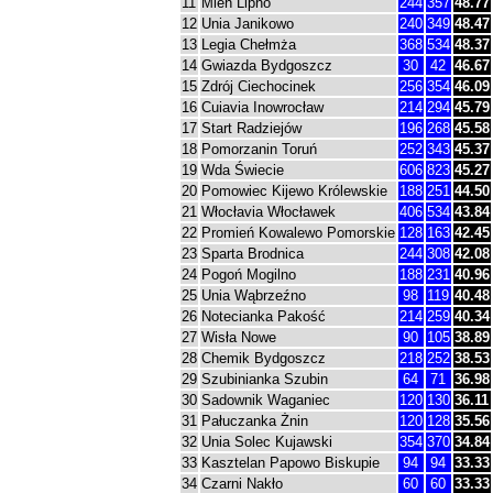
11
Mień Lipno
244
357
48.77
12
Unia Janikowo
240
349
48.47
13
Legia Chełmża
368
534
48.37
14
Gwiazda Bydgoszcz
30
42
46.67
15
Zdrój Ciechocinek
256
354
46.09
16
Cuiavia Inowrocław
214
294
45.79
17
Start Radziejów
196
268
45.58
18
Pomorzanin Toruń
252
343
45.37
19
Wda Świecie
606
823
45.27
20
Pomowiec Kijewo Królewskie
188
251
44.50
21
Włocłavia Włocławek
406
534
43.84
22
Promień Kowalewo Pomorskie
128
163
42.45
23
Sparta Brodnica
244
308
42.08
24
Pogoń Mogilno
188
231
40.96
25
Unia Wąbrzeźno
98
119
40.48
26
Notecianka Pakość
214
259
40.34
27
Wisła Nowe
90
105
38.89
28
Chemik Bydgoszcz
218
252
38.53
29
Szubinianka Szubin
64
71
36.98
30
Sadownik Waganiec
120
130
36.11
31
Pałuczanka Żnin
120
128
35.56
32
Unia Solec Kujawski
354
370
34.84
33
Kasztelan Papowo Biskupie
94
94
33.33
34
Czarni Nakło
60
60
33.33