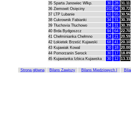
35
Sparta Janowiec Wlkp.
30
28
31.11
36
Ziemowit Osięciny
102
94
30.72
37
LTP Lubanie
60
55
30.56
38
Cukrownik Fabianki
34
31
30.39
39
Tłuchovia Tłuchowo
34
31
30.39
40
Brda Bydgoszcz
94
64
22.70
41
Chełminianka Chełmno
34
21
20.59
42
Łokietek Brześć Kujawski
68
41
20.10
43
Kujawiak Kowal
30
18
20.00
44
Pomorzanin Serock
30
17
18.89
45
Kujawianka Izbica Kujawska
30
12
13.33
Strona główna
Bilans Zawiszy
Bilans Miedziowych I
Bil