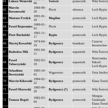
61
Łukasz Wenerski
Świecie
pomocnik
Wda Świeci
06
Marcin
1984-08-
62
Płock
obronca
Lech Rypin
Baranowski
26
1991-01-
63
Mateusz Fredyk
Mogilno
pomocnik
Lech Rypin
29
1989-01-
64
Paweł Bojaruniec
Płock
obronca
Lech Rypin
03
1981-11-
65
Piotr Buchalski
Rypin
pomocnik
Lech Rypin
17
1974-04-
Cuiavia
66
Maciej Kowalski
Bydgoszcz
bramkarz
19
Inowrocław
1991-04-
67
Radosław Mik
Bydgoszcz
napastnik
Wda Świeci
11
Notecianka
Paweł
1992-03-
68
Bydgoszcz
napastnik
Pakość
Tabaczyński
18
Lech Rypin
Arkadiusz
1985-10-
69
Wągrowiec
pomocnik
Unia Janik
Dereżyński
02
1984-02-
70
Marcin Kikowski
Bydgoszcz
pomocnik
Elana Toruń
22
1985-09-
71
Paweł Olszewski
Bydgoszcz (?)
pomocnik
Wda Świeci
20
Olimpia
1982-03-
72
Tomasz Rogóż
Bydgoszcz
pomocnik
Grudziądz
04
Elana Toruń