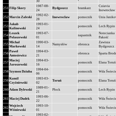
30
1987-08-
Cuiavia
251
Filip Skory
Bydgoszcz
bramkarz
24
Inowrocław
1992-02-
252
Marcin Zaleski
Inowrocław
pomocnik
Unia Janik
28
Jakub
1993-01-
253
pomocnik
Lech Rypin
Kalinowski
24
Leszek
1993-07-
Notecianka
254
napastnik
Polaszewski
01
Pakość
Michał
1990-03-
Zawisza
255
Namysłów
obronca
Markowski
14
Bydgoszcz
Paweł
1994-03-
256
obronca
Sparta Brod
Antosiewicz
21
Maciej
1994-03-
257
pomocnik
Elana Toruń
Jaroszewski
16
1994-04-
258
Szymon Dziuba
pomocnik
Wda Świeci
06
Kamil
1993-03-
259
Toruń
pomocnik
Elana Toruń
Czyżniewski
02
1989-01-
260
Adam Dylewski
Płock
pomocnik
Lech Rypin
21
1993-06-
261
Maciej Dudek
pomocnik
Wda Świeci
22
Wojciech
1993-10-
262
pomocnik
Wda Świeci
Wiśniewski
01
1993-02-