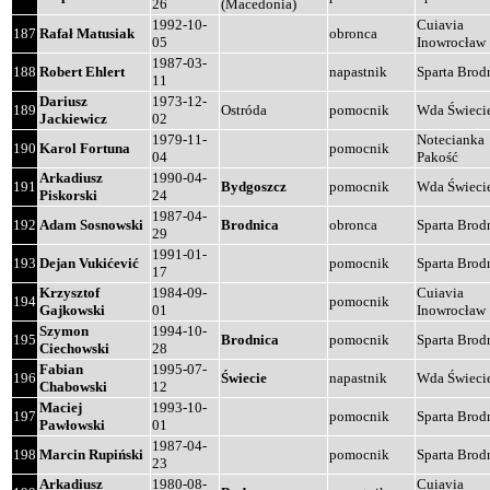
26
(Macedonia)
1992-10-
Cuiavia
187
Rafał Matusiak
obronca
05
Inowrocław
1987-03-
188
Robert Ehlert
napastnik
Sparta Brod
11
Dariusz
1973-12-
189
Ostróda
pomocnik
Wda Świeci
Jackiewicz
02
1979-11-
Notecianka
190
Karol Fortuna
pomocnik
04
Pakość
Arkadiusz
1990-04-
191
Bydgoszcz
pomocnik
Wda Świeci
Piskorski
24
1987-04-
192
Adam Sosnowski
Brodnica
obronca
Sparta Brod
29
1991-01-
193
Dejan Vukićević
pomocnik
Sparta Brod
17
Krzysztof
1984-09-
Cuiavia
194
pomocnik
Gajkowski
01
Inowrocław
Szymon
1994-10-
195
Brodnica
pomocnik
Sparta Brod
Ciechowski
28
Fabian
1995-07-
196
Świecie
napastnik
Wda Świeci
Chabowski
12
Maciej
1993-10-
197
pomocnik
Sparta Brod
Pawłowski
01
1987-04-
198
Marcin Rupiński
pomocnik
Sparta Brod
23
Arkadiusz
1980-08-
Cuiavia