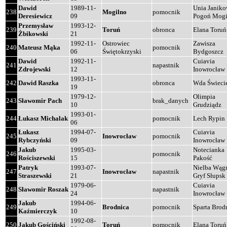
Dawid
1989-11-
Unia Janik
238
Mogilno
pomocnik
Deresiewicz
09
Pogoń Mogi
Przemysław
1993-12-
239
Toruń
obronca
Elana Toruń
Żbikowski
21
1992-11-
Ostrowiec
Zawisza
240
Mateusz Mąka
pomocnik
06
Świętokrzyski
Bydgoszcz
Dawid
1992-11-
Cuiavia
241
napastnik
Zdrojewski
12
Inowrocław
1993-11-
242
Dawid Raszka
obronca
Wda Świeci
19
1979-12-
Olimpia
243
Sławomir Pach
brak_danych
10
Grudziądz
1993-01-
244
Łukasz Michalak
pomocnik
Lech Rypin
06
Łukasz
1994-07-
Cuiavia
245
Inowrocław
pomocnik
Rybczyński
09
Inowrocław
Jakub
1995-03-
Notecianka
246
pomocnik
Rościszewski
15
Pakość
Patryk
1993-07-
Nielba Wąg
247
Inowrocław
napastnik
Straszewski
21
Gryf Słupsk
1979-06-
Cuiavia
248
Sławomir Roszak
napastnik
24
Inowrocław
Jakub
1994-06-
249
Brodnica
pomocnik
Sparta Brod
Kaźmierczyk
10
1992-08-
250
Jakub Gościński
Toruń
pomocnik
Elana Toruń