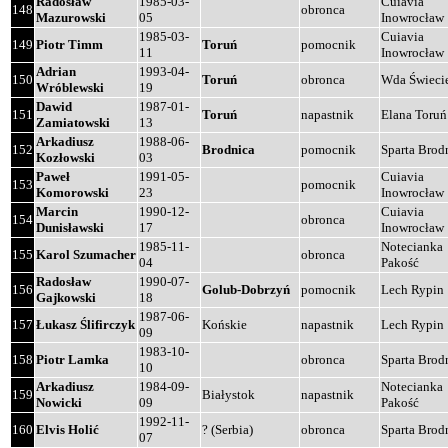
Radosław
1985-03-
Cuiavia
148
obronca
Mazurowski
05
Inowrocław
1985-03-
Cuiavia
149
Piotr Timm
Toruń
pomocnik
11
Inowrocław
Adrian
1993-04-
150
Toruń
obronca
Wda Świeci
Wróblewski
19
Dawid
1987-01-
151
Toruń
napastnik
Elana Toruń
Zamiatowski
13
Arkadiusz
1988-06-
152
Brodnica
pomocnik
Sparta Brod
Kozłowski
03
Paweł
1991-05-
Cuiavia
153
pomocnik
Komorowski
23
Inowrocław
Marcin
1990-12-
Cuiavia
154
obronca
Dunisławski
17
Inowrocław
1985-11-
Notecianka
155
Karol Szumacher
obronca
04
Pakość
Radosław
1990-07-
156
Golub-Dobrzyń
pomocnik
Lech Rypin
Gajkowski
18
1987-06-
157
Łukasz Ślifirczyk
Końskie
napastnik
Lech Rypin
09
1983-10-
158
Piotr Lamka
obronca
Sparta Brod
10
Arkadiusz
1984-09-
Notecianka
159
Białystok
napastnik
Nowicki
09
Pakość
1992-11-
160
Elvis Holić
? (Serbia)
obronca
Sparta Brod
07