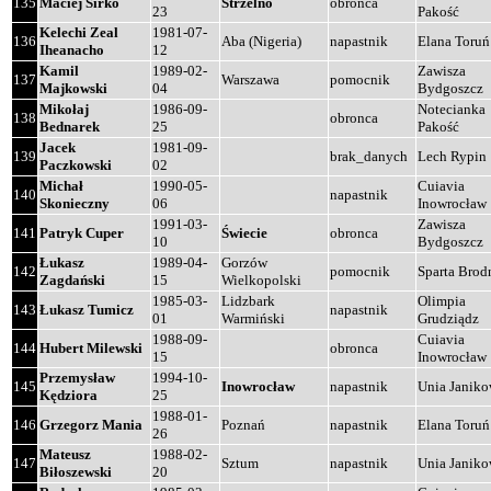
135
Maciej Sirko
Strzelno
obronca
23
Pakość
Kelechi Zeal
1981-07-
136
Aba (Nigeria)
napastnik
Elana Toruń
Iheanacho
12
Kamil
1989-02-
Zawisza
137
Warszawa
pomocnik
Majkowski
04
Bydgoszcz
Mikołaj
1986-09-
Notecianka
138
obronca
Bednarek
25
Pakość
Jacek
1981-09-
139
brak_danych
Lech Rypin
Paczkowski
02
Michał
1990-05-
Cuiavia
140
napastnik
Skonieczny
06
Inowrocław
1991-03-
Zawisza
141
Patryk Cuper
Świecie
obronca
10
Bydgoszcz
Łukasz
1989-04-
Gorzów
142
pomocnik
Sparta Brod
Zagdański
15
Wielkopolski
1985-03-
Lidzbark
Olimpia
143
Łukasz Tumicz
napastnik
01
Warmiński
Grudziądz
1988-09-
Cuiavia
144
Hubert Milewski
obronca
15
Inowrocław
Przemysław
1994-10-
145
Inowrocław
napastnik
Unia Janik
Kędziora
25
1988-01-
146
Grzegorz Mania
Poznań
napastnik
Elana Toruń
26
Mateusz
1988-02-
147
Sztum
napastnik
Unia Janik
Biłoszewski
20