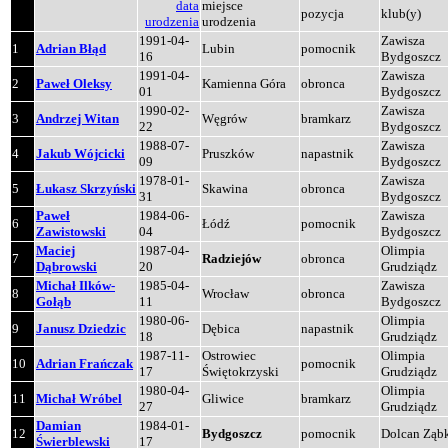
data
miejsce
pozycja
klub(y)
urodzenia
urodzenia
1991-04-
Zawisza
1
Adrian Błąd
Lubin
pomocnik
16
Bydgoszcz
1991-04-
Zawisza
2
Paweł Oleksy
Kamienna Góra
obronca
01
Bydgoszcz
1990-02-
Zawisza
3
Andrzej Witan
Węgrów
bramkarz
22
Bydgoszcz
1988-07-
Zawisza
4
Jakub Wójcicki
Pruszków
napastnik
09
Bydgoszcz
1978-01-
Zawisza
5
Łukasz Skrzyński
Skawina
obronca
31
Bydgoszcz
Paweł
1984-06-
Zawisza
6
Łódź
pomocnik
Zawistowski
04
Bydgoszcz
Maciej
1987-04-
Olimpia
7
Radziejów
obronca
Dąbrowski
20
Grudziądz
Michał Ilków-
1985-04-
Zawisza
8
Wrocław
obronca
Gołąb
11
Bydgoszcz
1980-06-
Olimpia
9
Janusz Dziedzic
Dębica
napastnik
18
Grudziądz
1987-11-
Ostrowiec
Olimpia
10
Adrian Frańczak
pomocnik
17
Świętokrzyski
Grudziądz
1980-04-
Olimpia
11
Michał Wróbel
Gliwice
bramkarz
27
Grudziądz
Damian
1984-01-
12
Bydgoszcz
pomocnik
Dolcan Ząb
Świerblewski
17