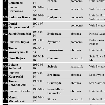
98
Poznań
pomocnik
Unia Janik
Chmielecki
14
Bartosz
1989-02-
99
Chełmno
napastnik
Wda Świeci
Czerwiński
22
1989-02-
Unia Janik
100
Radosław Kanik
Bydgoszcz
pomocnik
18
Wda Świeci
Daniel
1991-07-
101
pomocnik
Wda Świeci
Grzywaczewski
01
1988-08-
102
Jakub Poznański
Bydgoszcz
obronca
Nielba Wąg
14
1985-09-
Notecianka
103
Dariusz Słupski
Żyrardów
pomocnik
29
Pakość
Tomasz
1990-10-
104
Inowrocław
obronca
Unia Janik
Wawrzyniak II
23
1977-11-
Świt Nowy 
105
Piotr Bajera
Chełmno
napastnik
16
Maz.
Łukasz
1980-08-
106
Świecie
napastnik
Wda Świeci
Subkowski
10
Dariusz
1980-02-
107
Brodnica
obronca
Lech Rypin
Koprowski
14
Tomasz
1989-06-
108
Grudziądz
obronca
Stal Stalow
Lewandowski
01
1988-08-
Nowe Miasto
109
Bartosz Dreszler
obronca
Unia Janik
31
Lubawskie
Marcin
1987-04-
110
Słupca
napastnik
Unia Janik
Michałowski
22