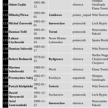
Olimpia
1991-08-
111
Adam Gajda
obronca
Grudziądz
12
Elana Toruń
1993-06-
112
Mikołaj Plewa
Janikowo
pomoc_napad
Wda Świeci
05
1991-02-
113
Michał Żurowski
Inowrocław
pomocnik
Lech Rypin
01
1991-01-
Notecianka
114
Damian Tofil
Toruń
pomocnik
26
Pakość
Łukasz
1988-09-
Nowe Miasto
115
pomocnik
Sparta Brod
Ciechowski
24
Lubawskie
1985-02-
116
Damian Sulowski
obronca
Wda Świeci
17
Nielba Wąg
1979-02-
117
Robert Bednarek
Bydgoszcz
obronca
Chojniczan
23
Chojnice
Mariusz
1980-01-
118
Płock
obronca
Elana Toruń
Sobolewski
01
1982-07-
Olimpia
119
Przemysław Sulej
Kwidzyn
napastnik
12
Grudziądz
1992-01-
120
Patryk Kiełpiński
Świecie
obronca
Wda Świeci
18
Dawid
1991-12-
121
Sochaczew
pomocnik
Lech Rypin
Skrzynecki
29
Ariel
1990-11-
Notecianka
122
Inowrocław
obronca
Jastrzembski
22
Pakość