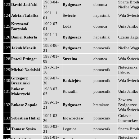
1988-04-
Sparta Brod
123
Dawid Jasiński
Bydgoszcz
obronca
23
Nielba Wąg
1991-11-
124
Adrian Talaśka
Świecie
napastnik
Wda Świeci
01
Krzysztof
1992-07-
125
Łódź
obronca
Unia Janik
Borysiak
01
1991-11-
126
Daniel Katerla
Bydgoszcz
napastnik
Czarni Żaga
12
1993-06-
127
Jakub Mrozik
Bydgoszcz
pomocnik
Nielba Wąg
21
1987-01-
128
Paweł Ettinger
Strzelno
obronca
Wda Świeci
09
1973-11-
Notecianka
129
Michał Nadolski
pomocnik
16
Pakość
Grzegorz
1989-07-
130
Radziejów
pomocnik
Wda Świeci
Brzeziński
30
Łukasz
1988-07-
131
Koszalin
pomocnik
Unia Janik
Mokrzycki
05
Zawisza
1989-11-
132
Łukasz Zapała
Bydgoszcz
bramkarz
Bydgoszcz
21
Wda Świeci
1991-03-
Cuiavia
133
Sebastian Hulisz
Inowrocław
pomocnik
26
Inowrocław
1990-02-
134
Tomasz Syska
Legnica
pomocnik
Sparta Brod
21
1991-01-
Notecianka