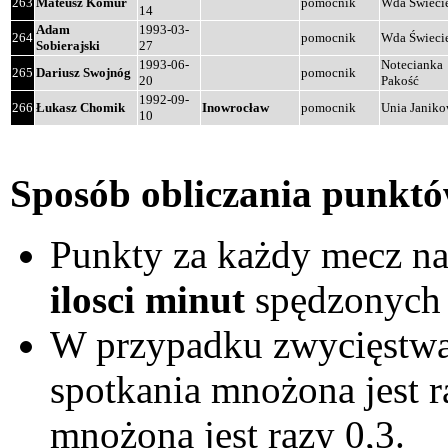
263
Mateusz Komur
pomocnik
Wda Świeci
14
Adam
1993-03-
264
pomocnik
Wda Świeci
Sobierajski
27
1993-06-
Notecianka
265
Dariusz Swojnóg
pomocnik
20
Pakość
1992-09-
266
Łukasz Chomik
Inowrocław
pomocnik
Unia Janik
10
Sposób obliczania punktó
Punkty za każdy mecz nal
ilosci minut
spędzonych 
W przypadku zwycięstwa 
spotkania mnożona jest r
mnożona jest razy 0,3.