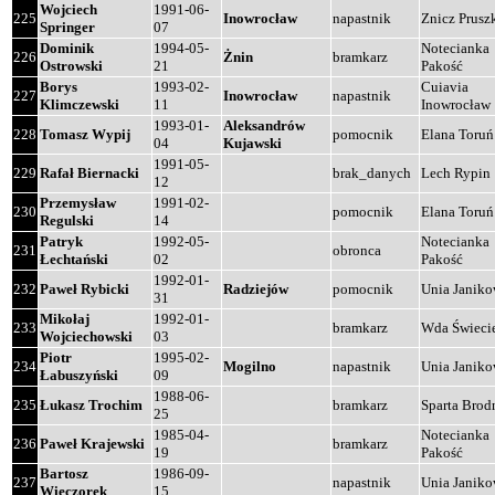
Wojciech
1991-06-
225
Inowrocław
napastnik
Znicz Prus
Springer
07
Dominik
1994-05-
Notecianka
226
Żnin
bramkarz
Ostrowski
21
Pakość
Borys
1993-02-
Cuiavia
227
Inowrocław
napastnik
Klimczewski
11
Inowrocław
1993-01-
Aleksandrów
228
Tomasz Wypij
pomocnik
Elana Toruń
04
Kujawski
1991-05-
229
Rafał Biernacki
brak_danych
Lech Rypin
12
Przemysław
1991-02-
230
pomocnik
Elana Toruń
Regulski
14
Patryk
1992-05-
Notecianka
231
obronca
Łechtański
02
Pakość
1992-01-
232
Paweł Rybicki
Radziejów
pomocnik
Unia Janik
31
Mikołaj
1992-01-
233
bramkarz
Wda Świeci
Wojciechowski
03
Piotr
1995-02-
234
Mogilno
napastnik
Unia Janik
Łabuszyński
09
1988-06-
235
Łukasz Trochim
bramkarz
Sparta Brod
25
1985-04-
Notecianka
236
Paweł Krajewski
bramkarz
19
Pakość
Bartosz
1986-09-
237
napastnik
Unia Janik
Wieczorek
15