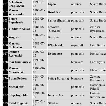
Arkadiusz
1993-11-
161
Lipno
obronca
Sparta Brod
Czajkowski
18
Mateusz
1993-01-
162
Brodnica
pomocnik
Sparta Brod
Wiśniewski
21
Bruno
1986-09-
163
Santos (Brazylia)
pomocnik
Sparta Brod
Figueiredo
11
1986-05-
Lewocza
Zawisza
164
Vladimír Kukoľ
pomocnik
08
(Słowacja)
Bydgoszcz
1987-01-
165
Wagner
Brazylia
obronca
Sparta Brod
25
Mariusz
1989-07-
166
Włocławek
napastnik
Lech Rypin
Cichowlas
19
Damian
1992-03-
167
Bydgoszcz
pomocnik
Nielba Wąg
Rysiewski
15
1990-06-
168
Ihor Rumiancew
bramkarz
Lech Rypin
01
Mateusz
1992-06-
169
pomocnik
Elana Toruń
Nowasielski
18
1984-05-
Zawisza
170
Bojan Pejkow
Sofia ( Bułgaria)
bramkarz
01
Bydgoszcz
1987-06-
Notecianka
171
Michał Szot
pomocnik
13
Pakość
1991-10-
Cuiavia
172
Filip Jagielski
Inowrocław
pomocnik
30
Inowrocław
1976-01-
173
Rafał Rogalski
Gliwice
obronca
Sparta Brod
23