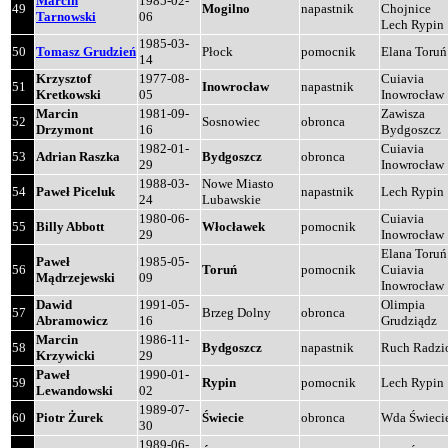
Marcin
1985-02-
49
Mogilno
napastnik
Chojnice
Tarnowski
06
Lech Rypin
1985-03-
50
Tomasz Grudzień
Płock
pomocnik
Elana Toruń
14
Krzysztof
1977-08-
Cuiavia
51
Inowrocław
napastnik
Kretkowski
05
Inowrocław
Marcin
1981-09-
Zawisza
52
Sosnowiec
obronca
Drzymont
16
Bydgoszcz
1982-01-
Cuiavia
53
Adrian Raszka
Bydgoszcz
obronca
29
Inowrocław
1988-03-
Nowe Miasto
54
Paweł Piceluk
napastnik
Lech Rypin
24
Lubawskie
1980-06-
Cuiavia
55
Billy Abbott
Włocławek
pomocnik
29
Inowrocław
Elana Toruń
Paweł
1985-05-
56
Toruń
pomocnik
Cuiavia
Mądrzejewski
09
Inowrocław
Dawid
1991-05-
Olimpia
57
Brzeg Dolny
obronca
Abramowicz
16
Grudziądz
Marcin
1986-11-
58
Bydgoszcz
napastnik
Ruch Radz
Krzywicki
29
Paweł
1990-01-
59
Rypin
pomocnik
Lech Rypin
Lewandowski
02
1989-07-
60
Piotr Żurek
Świecie
obronca
Wda Świeci
30
1989-06-