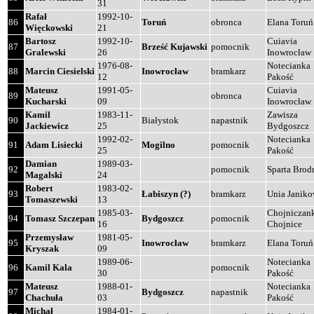
31
Rafał
1992-10-
86
Toruń
obronca
Elana Toruń
Więckowski
21
Bartosz
1992-10-
Cuiavia
87
Brześć Kujawski
pomocnik
Gralewski
26
Inowrocław
1976-08-
Notecianka
88
Marcin Ciesielski
Inowrocław
bramkarz
12
Pakość
Mateusz
1991-05-
Cuiavia
89
obronca
Kucharski
09
Inowrocław
Kamil
1983-11-
Zawisza
90
Białystok
napastnik
Jackiewicz
25
Bydgoszcz
1992-02-
Notecianka
91
Adam Lisiecki
Mogilno
pomocnik
25
Pakość
Damian
1989-03-
92
pomocnik
Sparta Brod
Magalski
24
Robert
1983-02-
93
Łabiszyn (?)
bramkarz
Unia Janik
Tomaszewski
13
1985-03-
Chojniczan
94
Tomasz Szczepan
Bydgoszcz
pomocnik
16
Chojnice
Przemysław
1981-05-
95
Inowrocław
bramkarz
Elana Toruń
Kryszak
09
1989-06-
Notecianka
96
Kamil Kala
pomocnik
30
Pakość
Mateusz
1988-01-
Notecianka
97
Bydgoszcz
napastnik
Chachuła
03
Pakość
Michał
1984-01-