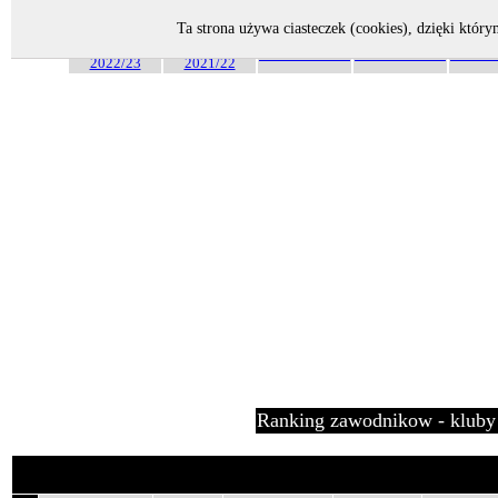
Strona główna
Bilans Zawiszy
Bilans Miedziowych I
Bil
Ta strona używa ciasteczek (cookies), dzięki który
Sezon
Sezon
Sezon 2017/18
Sezon 2016/17
Sezon 
2022/23
2021/22
Ranking zawodnikow - kluby 