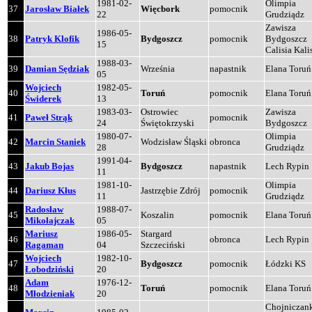
1981-02-
Olimpia
37
Jarosław Białek
Więcbork
pomocnik
22
Grudziądz
Zawisza
1986-05-
38
Patryk Klofik
Bydgoszcz
pomocnik
Bydgoszcz
15
Calisia Kali
1988-03-
39
Damian Sędziak
Września
napastnik
Elana Toruń
05
Wojciech
1982-05-
40
Toruń
pomocnik
Elana Toruń
Świderek
13
1983-03-
Ostrowiec
Zawisza
41
Paweł Strąk
pomocnik
24
Świętokrzyski
Bydgoszcz
1980-07-
Olimpia
42
Marcin Staniek
Wodzisław Śląski
obronca
28
Grudziądz
1991-04-
43
Jakub Bojas
Bydgoszcz
napastnik
Lech Rypin
11
1981-10-
Olimpia
44
Dariusz Kłus
Jastrzębie Zdrój
pomocnik
11
Grudziądz
Radosław
1988-07-
45
Koszalin
pomocnik
Elana Toruń
Mikołajczak
05
Mariusz
1986-05-
Stargard
46
obronca
Lech Rypin
Ragaman
04
Szczeciński
Wojciech
1982-10-
47
Bydgoszcz
pomocnik
Łódzki KS
Łobodziński
20
Adam
1976-12-
48
Toruń
pomocnik
Elana Toruń
Młodzieniak
20
Chojniczan