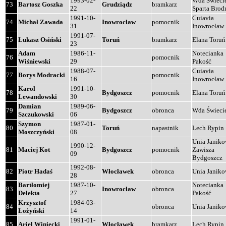
1993-02-
Wda Świeci
73
Bartosz Goszka
Grudziądz
bramkarz
22
Sparta Brod
1991-10-
Cuiavia
74
Michał Zawada
Inowrocław
pomocnik
31
Inowrocław
1991-07-
75
Łukasz Osiński
Toruń
bramkarz
Elana Toruń
23
Adam
1986-11-
Notecianka
76
pomocnik
Wiśniewski
29
Pakość
1988-07-
Cuiavia
77
Borys Modracki
pomocnik
16
Inowrocław
Karol
1991-10-
78
Bydgoszcz
pomocnik
Elana Toruń
Lewandowski
30
Damian
1989-06-
79
Bydgoszcz
obronca
Wda Świeci
Szczukowski
06
Szymon
1987-01-
80
Toruń
napastnik
Lech Rypin
Moszczyński
08
Unia Janik
1990-12-
81
Maciej Kot
Bydgoszcz
pomocnik
Zawisza
09
Bydgoszcz
1992-08-
82
Piotr Hadaś
Włocławek
obronca
Unia Janik
28
Bartłomiej
1987-10-
Notecianka
83
Inowrocław
obronca
Delekta
27
Pakość
Krzysztof
1984-03-
84
obronca
Unia Janik
Łożyński
14
1991-01-
85
Ariel Winiecki
Włocławek
bramkarz
Lech Rypin