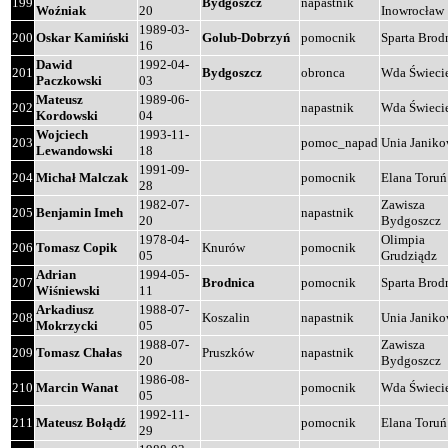
199
Bydgoszcz
napastnik
Woźniak
20
Inowrocław
1989-03-
200
Oskar Kamiński
Golub-Dobrzyń
pomocnik
Sparta Brod
16
Dawid
1992-04-
201
Bydgoszcz
obronca
Wda Świeci
Paczkowski
03
Mateusz
1989-06-
202
napastnik
Wda Świeci
Kordowski
04
Wojciech
1993-11-
203
pomoc_napad
Unia Janik
Lewandowski
18
1991-09-
204
Michał Malczak
pomocnik
Elana Toruń
28
1982-07-
Zawisza
205
Benjamin Imeh
napastnik
20
Bydgoszcz
1978-04-
Olimpia
206
Tomasz Copik
Knurów
pomocnik
05
Grudziądz
Adrian
1994-05-
207
Brodnica
pomocnik
Sparta Brod
Wiśniewski
11
Arkadiusz
1988-07-
208
Koszalin
napastnik
Unia Janik
Mokrzycki
05
1988-07-
Zawisza
209
Tomasz Chałas
Pruszków
napastnik
20
Bydgoszcz
1986-08-
210
Marcin Wanat
pomocnik
Wda Świeci
05
1992-11-
211
Mateusz Bołądź
pomocnik
Elana Toruń
29