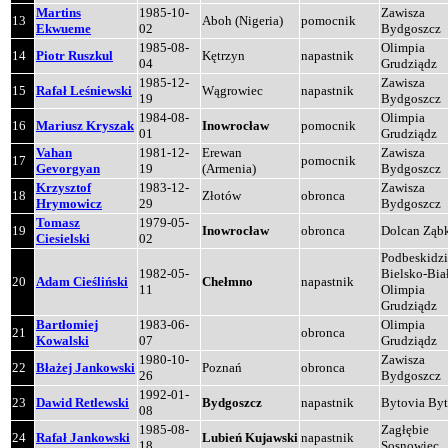
Martins
1985-10-
Zawisza
13
Aboh (Nigeria)
pomocnik
Ekwueme
02
Bydgoszcz
1985-08-
Olimpia
14
Piotr Ruszkul
Kętrzyn
napastnik
04
Grudziądz
1985-12-
Zawisza
15
Rafał Leśniewski
Wągrowiec
napastnik
19
Bydgoszcz
1984-08-
Olimpia
16
Mariusz Kryszak
Inowrocław
pomocnik
01
Grudziądz
Vahan
1981-12-
Erewan
Zawisza
17
pomocnik
Gevorgyan
19
(Armenia)
Bydgoszcz
Krzysztof
1983-12-
Zawisza
18
Złotów
obronca
Hrymowicz
29
Bydgoszcz
Tomasz
1979-05-
19
Inowrocław
obronca
Dolcan Ząb
Ciesielski
02
Podbeskidzi
1982-05-
Bielsko-Bia
20
Adam Cieśliński
Chełmno
napastnik
11
Olimpia
Grudziądz
Bartłomiej
1983-06-
Olimpia
21
obronca
Kowalski
07
Grudziądz
1980-10-
Zawisza
22
Błażej Jankowski
Poznań
obronca
26
Bydgoszcz
1992-01-
23
Dawid Retlewski
Bydgoszcz
napastnik
Bytovia By
08
1985-08-
Zagłębie
24
Rafał Jankowski
Lubień Kujawski
napastnik
18
Sosnowiec