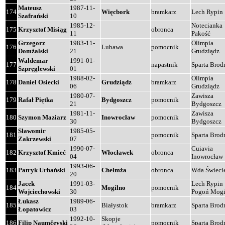
Mateusz
1987-11-
174
Więcbork
bramkarz
Lech Rypin
Szafrański
10
1985-12-
Notecianka
175
Krzysztof Misiąg
obronca
11
Pakość
Grzegorz
1983-11-
Olimpia
176
Lubawa
pomocnik
Domżalski
21
Grudziądz
Waldemar
1991-01-
177
napastnik
Sparta Brod
Szpręglewski
01
1988-02-
Olimpia
178
Daniel Osiecki
Grudziądz
bramkarz
06
Grudziądz
1980-07-
Zawisza
179
Rafał Piętka
Bydgoszcz
pomocnik
21
Bydgoszcz
1981-11-
Zawisza
180
Szymon Maziarz
Inowrocław
pomocnik
30
Bydgoszcz
Sławomir
1985-05-
181
pomocnik
Sparta Brod
Zakrzewski
07
1990-07-
Cuiavia
182
Krzysztof Kmieć
Włocławek
obronca
04
Inowrocław
1993-06-
183
Patryk Urbański
Chełmża
obronca
Wda Świeci
20
Jacek
1991-03-
Lech Rypin
184
Mogilno
pomocnik
Wojciechowski
30
Pogoń Mogi
Łukasz
1989-06-
185
Białystok
bramkarz
Sparta Brod
Łopatowicz
03
1992-10-
Skopje
186
Filip Naumčevski
pomocnik
Sparta Brod