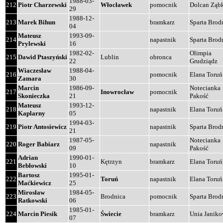
1988-03-
212
Piotr Charzewski
Włocławek
pomocnik
Dolcan Ząb
29
1988-12-
213
Marek Bihun
bramkarz
Sparta Brod
04
Mateusz
1993-09-
214
napastnik
Sparta Brod
Prylewski
16
1982-02-
Olimpia
215
Dawid Ptaszyński
Lublin
obronca
22
Grudziądz
Wiaczesław
1988-04-
216
pomocnik
Elana Toruń
Zamara
30
Marcin
1986-09-
Notecianka
217
Inowrocław
pomocnik
Skonieczka
21
Pakość
Mateusz
1993-12-
218
napastnik
Elana Toruń
Kaplarny
05
1994-03-
219
Piotr Antosiewicz
napastnik
Sparta Brod
21
1987-05-
Notecianka
220
Roger Babiarz
napastnik
09
Pakość
Adrian
1990-01-
221
Kętrzyn
bramkarz
Elana Toruń
Bebłowski
10
Bartosz
1995-01-
222
Toruń
napastnik
Elana Toruń
Maćkiewicz
25
Mirosław
1984-05-
223
Brodnica
pomocnik
Sparta Brod
Ratkowski
06
1985-01-
224
Marcin Piesik
Świecie
bramkarz
Unia Janik
07