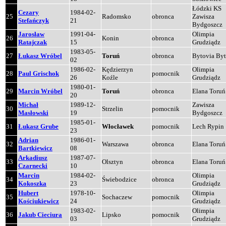
Łódzki KS
Cezary
1984-02-
25
Radomsko
obronca
Zawisza
Stefańczyk
21
Bydgoszcz
Jarosław
1991-04-
Olimpia
26
Konin
obronca
Ratajczak
15
Grudziądz
1983-05-
27
Łukasz Wróbel
Toruń
obronca
Bytovia By
02
1986-02-
Kędzierzyn
Olimpia
28
Paul Grischok
pomocnik
26
Koźle
Grudziądz
1980-01-
29
Marcin Wróbel
Toruń
obronca
Elana Toruń
20
Michał
1989-12-
Zawisza
30
Strzelin
pomocnik
Masłowski
19
Bydgoszcz
1985-01-
31
Łukasz Grube
Włocławek
pomocnik
Lech Rypin
23
Adrian
1986-01-
32
Warszawa
obronca
Elana Toruń
Bartkiewicz
08
Arkadiusz
1987-07-
33
Olsztyn
obronca
Elana Toruń
Czarnecki
10
Marcin
1984-02-
Olimpia
34
Świebodzice
obronca
Kokoszka
23
Grudziądz
Hubert
1978-10-
Olimpia
35
Sochaczew
pomocnik
Kościukiewicz
24
Grudziądz
1983-02-
Olimpia
36
Jakub Cieciura
Lipsko
pomocnik
03
Grudziądz