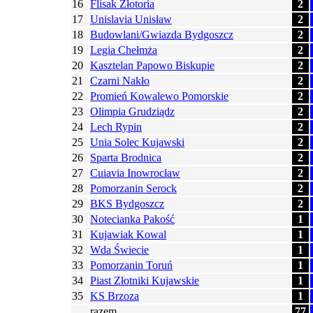
16
Flisak Złotoria
2
17
Unislavia Unisław
2
18
Budowlani/Gwiazda Bydgoszcz
2
19
Legia Chełmża
2
20
Kasztelan Papowo Biskupie
2
21
Czarni Nakło
2
22
Promień Kowalewo Pomorskie
2
23
Olimpia Grudziądz
2
24
Lech Rypin
2
25
Unia Solec Kujawski
2
26
Sparta Brodnica
2
27
Cuiavia Inowrocław
2
28
Pomorzanin Serock
2
29
BKS Bydgoszcz
2
30
Notecianka Pakość
1
31
Kujawiak Kowal
1
32
Wda Świecie
1
33
Pomorzanin Toruń
1
34
Piast Złotniki Kujawskie
1
35
KS Brzoza
1
razem
77