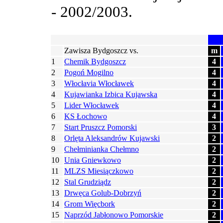
- 2002/2003.
Zawisza Bydgoszcz vs.
m
1
Chemik Bydgoszcz
4
2
Pogoń Mogilno
4
3
Włocłavia Włocławek
4
4
Kujawianka Izbica Kujawska
4
5
Lider Włocławek
4
6
KS Łochowo
4
7
Start Pruszcz Pomorski
3
8
Orlęta Aleksandrów Kujawski
2
9
Chełminianka Chełmno
2
10
Unia Gniewkowo
2
11
MLZS Miesiączkowo
2
12
Stal Grudziądz
2
13
Drwęca Golub-Dobrzyń
2
14
Grom Więcbork
2
15
Naprzód Jabłonowo Pomorskie
2