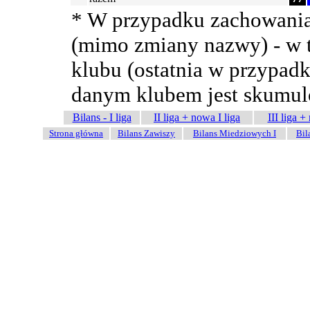
* W przypadku zachowania 
(mimo zmiany nazwy) - w 
klubu (ostatnia w przypadk
danym klubem jest skumu
Bilans - I liga
II liga + nowa I liga
III liga +
Strona główna
Bilans Zawiszy
Bilans Miedziowych I
Bil