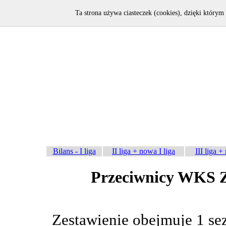
Ta strona używa ciasteczek (cookies), dzięki którym 
Bilans - I liga
II liga + nowa I liga
III liga +
Przeciwnicy WKS Za
Zestawienie obejmuje 1 se