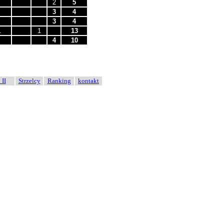
2
5
3
4
3
4
1
1
13
4
10
 II
Strzelcy
Ranking
kontakt