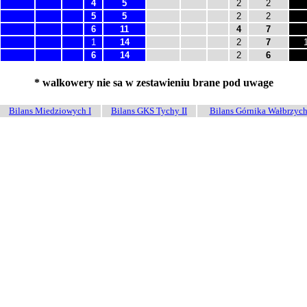
4
5
2
2
5
5
2
2
6
11
4
7
1
14
2
7
6
14
2
6
* walkowery nie sa w zestawieniu brane pod uwage
Bilans Miedziowych I
Bilans GKS Tychy II
Bilans Górnika Wałbrzych