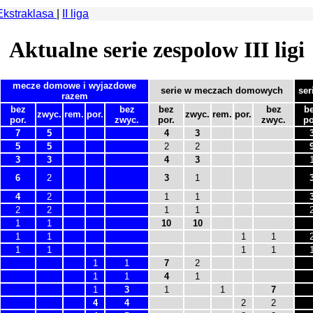
Ekstraklasa
|
II liga
Aktualne serie zespolow III ligi
mecze domowe i wyjazdowe
serie w meczach domowych
se
razem
bez
bez
bez
bez
b
zwyc.
rem.
por.
zwyc.
rem.
por.
por.
zwyc.
por.
zwyc.
po
7
5
4
3
5
5
2
2
3
3
4
3
6
2
3
1
4
2
1
1
2
2
1
1
1
1
10
10
1
1
1
1
1
1
1
1
1
1
7
2
1
1
4
1
1
3
1
1
7
4
4
2
2