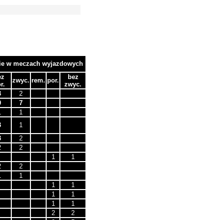
rie w meczach wyjazdowych
ez
bez
zwyc.
rem.
por.
r.
zwyc.
3
2
9
7
1
1
3
1
3
2
2
2
1
1
2
2
1
1
1
1
1
1
1
1
2
2