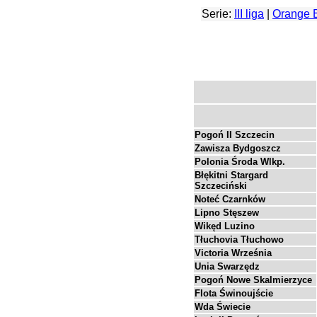
Serie:
III liga
|
Orange 
Pogoń II Szczecin
Zawisza Bydgoszcz
Polonia Środa Wlkp.
Błękitni Stargard
Szczeciński
Noteć Czarnków
Lipno Stęszew
Wikęd Luzino
Tłuchovia Tłuchowo
Victoria Września
Unia Swarzędz
Pogoń Nowe Skalmierzyce
Flota Świnoujście
Wda Świecie